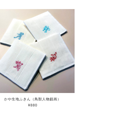
かや生地ふきん（鳥獣人物戯画）
¥880