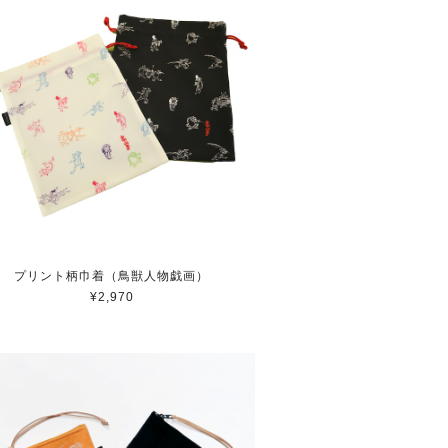
プリント柄巾着（鳥獣人物戯画）
¥2,970