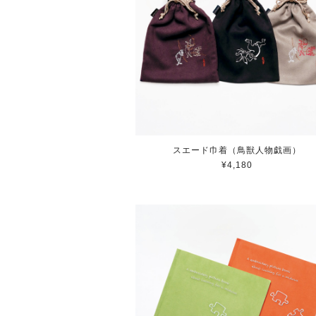
スエード巾着（鳥獣人物戯画）
¥4,180